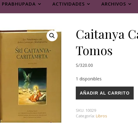
PRABHUPADA
ACTIVIDADES
ARCHIVOS
Caitanya Ca
Tomos
S/
320.00
1 disponibles
Caitanya Caritamrita, 4 Tomo
AÑADIR AL CARRITO
SKU:
10029
Categoría:
Libros