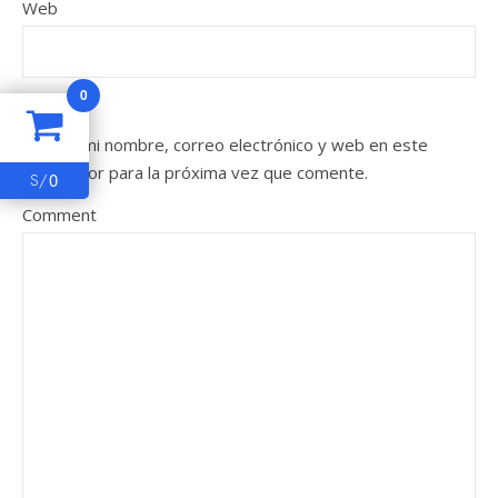
Web
0
Guarda mi nombre, correo electrónico y web en este
navegador para la próxima vez que comente.
0
S/
Comment