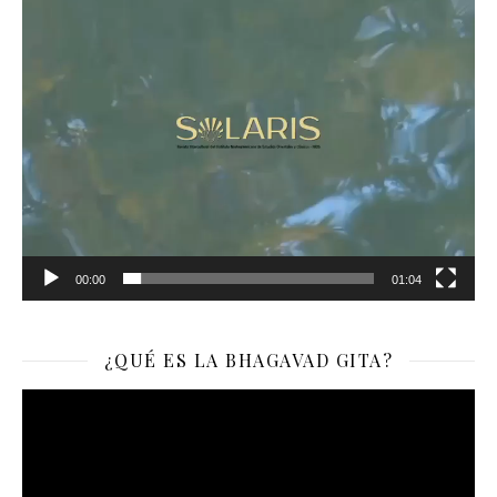
00:00
01:04
¿QUÉ ES LA BHAGAVAD GITA?
Reproductor
de
vídeo