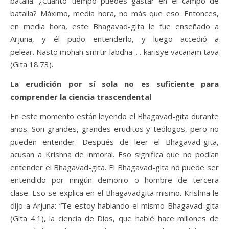
batalla. ¿Cuánto tiempo puedes gastar en el campo de
batalla? Máximo, media hora, no más que eso. Entonces,
en media hora, este Bhagavad-gita le fue enseñado a
Arjuna, y él pudo entenderlo, y luego accedió a
pelear. Nasto mohah smrtir labdha. . . karisye vacanam tava
(Gita 18.73).
La erudición por sí sola no es suficiente para
comprender la ciencia trascendental
En este momento están leyendo el Bhagavad-gita durante
años. Son grandes, grandes eruditos y teólogos, pero no
pueden entender. Después de leer el Bhagavad-gita,
acusan a Krishna de inmoral. Eso significa que no podían
entender el Bhagavad-gita. El Bhagavad-gita no puede ser
entendido por ningún demonio o hombre de tercera
clase. Eso se explica en el Bhagavadgita mismo. Krishna le
dijo a Arjuna: “Te estoy hablando el mismo Bhagavad-gita
(Gita 4.1), la ciencia de Dios, que hablé hace millones de