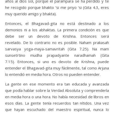
años al dios sol, porque el parampara se ha perdido y te
he recogido porque bhakto ‘si me priyo ‘si (Gita 4.3, eres
muy querido amigo y bhakta).
Entonces, el Bhagavad-gita no está destinado a los
demonios ni a los abhaktas. La primera condición es que
debe ser un devoto de Krishna. Entonces será
revelado. De lo contrario no es posible. Naham prakasah
sarvasya yoga-maya-samavritah (Gita 7.25). Na mam
sunsetrtino mudha prapadyante naradhamah (Gita
7.15). Entonces, si uno es devoto de Krishna, puede
entender el Bhagavad-gita muy fácilmente, tal como Arjuna
lo entendió en media hora. Otros no pueden entender.
La gente en ese momento era tan educada y avanzada
que podía hablar sobre la Verdad Absoluta y comprenderla
en media hora o una hora. No había necesidad de libros en
esos días. La gente tenía recuerdos tan nítidos. Una vez
que hayan escuchado del maestro espiritual, nunca lo