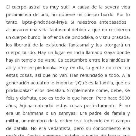
El cuerpo astral es muy sutil. A causa de la severa vida
pecaminosa de uno, no obtiene un cuerpo burdo. Por lo
tanto, lupta-pindodaka-kriya. Si nuestros antepasados ​​
alcanzaron una vida fantasmal debido a que no recibieron
un cuerpo burdo, la ofrenda de pindodaka, o visnu-prasada,
los liberará de la existencia fantasmal y les otorgará un
cuerpo burdo. Hay un lugar en India llamado Gaya donde
hay un templo de Visnu. Es costumbre entre los hindúes ir
allí y ofrecer pindodaka. Hoy en día, la gente no cree en
estas cosas, así que no van. Han renunciado a todo. A la
generación actual no le importa: “¿Qué es la familia, qué es
pindaudaka?” ellos desafían. Simplemente come, bebe, sé
feliz y disfruta, eso es todo lo que hacen. Pero hace 5000
años, Arjuna entendió estas cosas perfectamente. Él no
era un brahmana o un sannyasi. Era padre de familia y
militar, un miembro de la orden real, luchando en el campo
de batalla. No era vedantista, pero su conocimiento era
perfecto. Sastra sampate: estaba a punto de lanzar sus