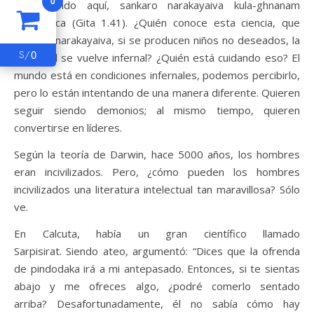
0
describiendo aquí, sankaro narakayaiva kula-ghnanam
kulasya ca (Gita 1.41). ¿Quién conoce esta ciencia, que
sankaro narakayaiva, si se producen niños no deseados, la
0
S/
sociedad se vuelve infernal? ¿Quién está cuidando eso? El
mundo está en condiciones infernales, podemos percibirlo,
pero lo están intentando de una manera diferente. Quieren
seguir siendo demonios; al mismo tiempo, quieren
convertirse en líderes.
Según la teoría de Darwin, hace 5000 años, los hombres
eran incivilizados. Pero, ¿cómo pueden los hombres
incivilizados una literatura intelectual tan maravillosa? Sólo
ve.
En Calcuta, había un gran científico llamado
Sarpisirat. Siendo ateo, argumentó: “Dices que la ofrenda
de pindodaka irá a mi antepasado. Entonces, si te sientas
abajo y me ofreces algo, ¿podré comerlo sentado
arriba? Desafortunadamente, él no sabía cómo hay