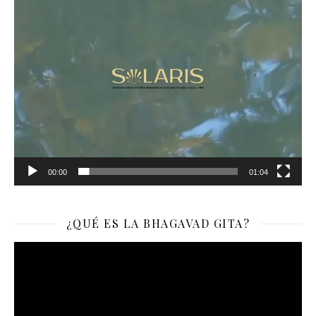
00:00
01:04
¿QUÉ ES LA BHAGAVAD GITA?
Reproductor
de
vídeo