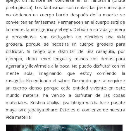
apego, un hombre se convierte en un fantasma (bhuta
preta pisaca). Los fantasmas son reales; las personas que
no obtienen un cuerpo burdo después de la muerte se
convierten en fantasmas. Permanecen en el cuerpo sutil de
la mente, la inteligencia y el ego. Debido a su vida grosera
y pecaminosa, son castigados no dándoles una vida
grosera, porque se necesita un cuerpo grosero para
disfrutar. Si tengo que disfrutar de una rasagulla, por
ejemplo, debo tener lengua y manos con dedos para
agarrarla y llevármela a la boca. No puedo disfrutar con mi
mente sola, imaginando que estoy comiendo la
rasagulla; No entiendo el sabor. De modo que se requiere
un cuerpo denso porque cada entidad viviente en este
mundo material ha venido a disfrutar de las cosas
materiales. Krishna bhuliya jiva bhoga vaïcha kare pasate
maya tare japatiya dhare. Este es el comienzo de nuestra
vida material.